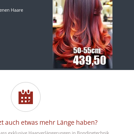
senen Haare
tzt auch etwas mehr Länge haben?
dass exklusive Haarverlängerungen in Bondingtechnik