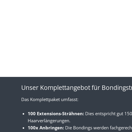
Unser Komplettangebot für Bondings
Das Komplettpaket umfasst:
100 Extensions-Strähnen:
Dies entspricht gut 15
Haarverlängerungen.
100x Anbringen:
Die Bondings werden fachgerecht