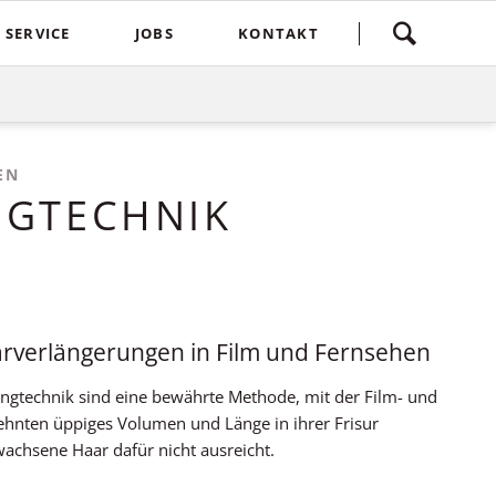
Navigation
SERVICE
JOBS
KONTAKT
überspringen
yling
Spontankunden
Terminvereinbarung
e
Kostenlose Kinderhaarschnitte
Bewertung
Treuebonus
Friseurbewertung
EN
bbles
NGTECHNIK
Corona Regeln
Über uns
suren
Login
aarverlängerungen in Film und Fernsehen
ngtechnik sind eine bewährte Methode, mit der Film- und
zehnten üppiges Volumen und Länge in ihrer Frisur
achsene Haar dafür nicht ausreicht.