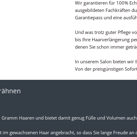
Wir garantieren für 100% Ech
ausgebildeten Fachkräften du
Garantiepass und eine ausfüh
Und was trotz guter Pflege von
bis Ihre Haarverlängerung perf
denen Sie schon immer getr
In unserem Salon bieten wir
Von der preisgünstigen Sofor
trähnen
0 Gramm Haaren und bietet damit genug Fülle und Volumen auch
 im gewachsenen Haar angebracht, so dass Sie lange Freude an d