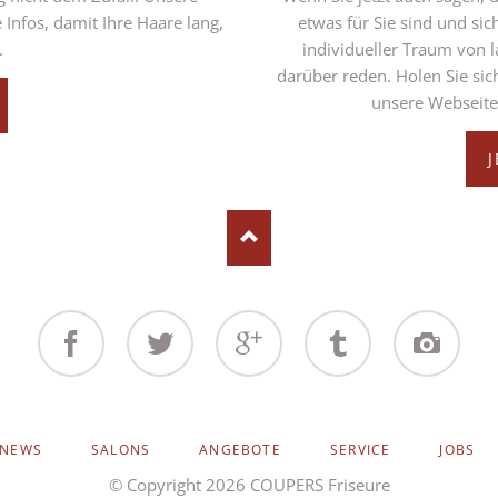
 Infos, damit Ihre Haare lang,
etwas für Sie sind und si
.
individueller Traum von l
darüber reden. Holen Sie sic
unsere Webseite
Facebook
Twitter
Google+
Tumblr
Instagram
NEWS
SALONS
ANGEBOTE
SERVICE
JOBS
© Copyright 2026 COUPERS Friseure