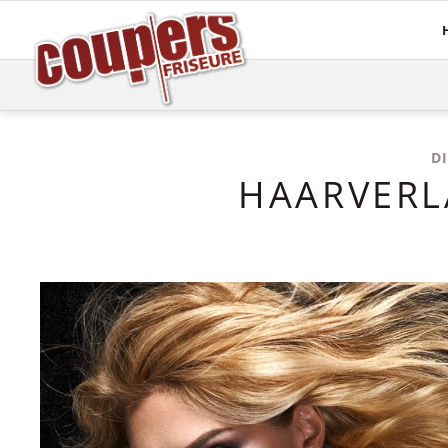
Mehr Haare
Pflege
Haarverlängerungen
Haaranalyse
Haarsysteme
Olaplex
D
Perücken
Energy Code
HAARVERL
Topper