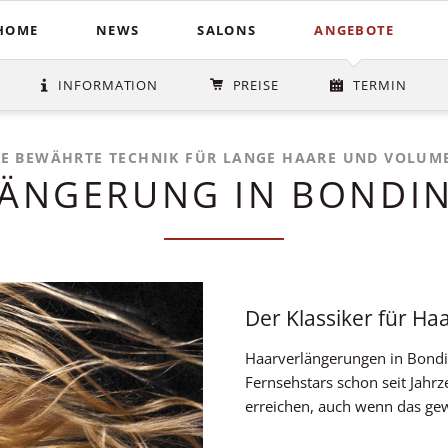
HOME
NEWS
SALONS
ANGEBOTE
Schnitte
Farbe & St
In der Südstadt
INFORMATION
PREISE
TERMIN
Heiße Schere
Balayag
COUPERS Institute
Blunt Cut
Ombré
Coupers am Stephansplatz
IE BEWÄHRTE TECHNIK FÜR LANGE HAARE UND VOLUM
Calligraphy Cut
Invisibo
ÄNGERUNG IN BONDI
Auf der Lister Meile
Brautfri
Der Klassiker für H
Haarverlängerungen in Bondi
Fernsehstars schon seit Jahr
erreichen, auch wenn das gew