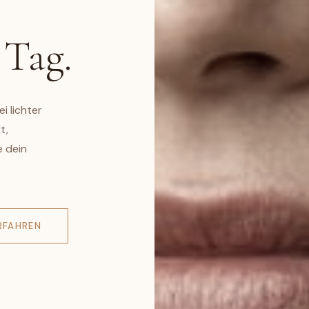
 Tag.
i lichter
t,
e dein
RFAHREN