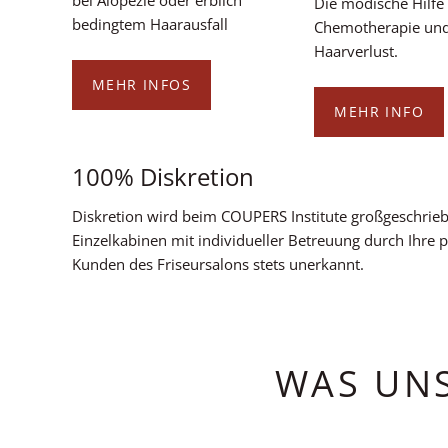
bei Alopezie oder erblich
Die modische Hilfe
bedingtem Haarausfall
Chemotherapie un
Haarverlust.
MEHR INFOS
MEHR INFO
100% Diskretion
Diskretion wird beim COUPERS Institute großgeschrieb
Einzelkabinen mit individueller Betreuung durch Ihre pe
Kunden des Friseursalons stets unerkannt.
WAS UNS