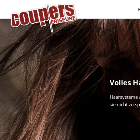
Mehr Haare
Pflege
Haarverlängerungen
Haaranalyse
Haarsysteme
Olaplex
Perücken
Energy Code
Topper
Volles H
Haarsysteme a
sie nicht zu s