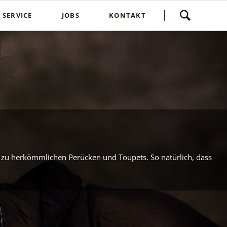
Navigation
SERVICE
JOBS
KONTAKT
überspringen
yling
Spontankunden
Terminvereinbarung
e
Kostenlose Kinderhaarschnitte
Bewertung
Treuebonus
Friseurbewertung
bbles
Corona Regeln
Über uns
suren
Login
 zu herkömmlichen Perücken und Toupets. So natürlich, dass