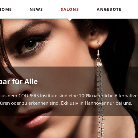
HOME
NEWS
SALONS
ANGEBOTE
Schnitte
Farbe & St
In der Südstadt
Heiße Schere
Balayag
Blunt Cut
Ombré
Coupers am Stephansplatz
Calligraphy Cut
Invisibo
Auf der Lister Meile
Brautfri
aar für Alle
us dem COUPERS Institute sind eine 100% natürliche Alternative
püren oder zu erkennen sind. Exklusiv in Hannover nur bei uns.