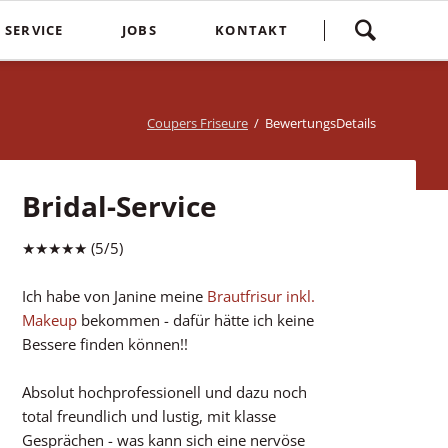
Navigation
SERVICE
JOBS
KONTAKT
überspringen
yling
Spontankunden
Terminvereinbarung
e
Kostenlose Kinderhaarschnitte
Bewertung
Coupers Friseure
BewertungsDetails
Treuebonus
Friseurbewertung
bbles
Corona Regeln
Über uns
Bridal-Service
suren
Login
★★★★★ (5/5)
Ich habe von Janine meine
Brautfrisur inkl.
Makeup
bekommen - dafür hätte ich keine
Bessere finden können!!
Absolut hochprofessionell und dazu noch
total freundlich und lustig, mit klasse
Gesprächen - was kann sich eine nervöse