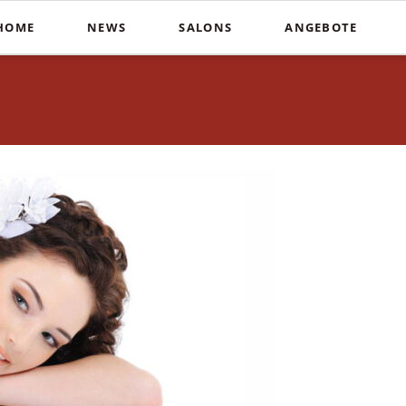
HOME
NEWS
SALONS
ANGEBOTE
Schnitte
Farbe & St
In der Südstadt
Heiße Schere
Balayag
COUPERS Institute
Blunt Cut
Ombré
Coupers am Stephansplatz
Calligraphy Cut
Invisibo
Auf der Lister Meile
Brautfri