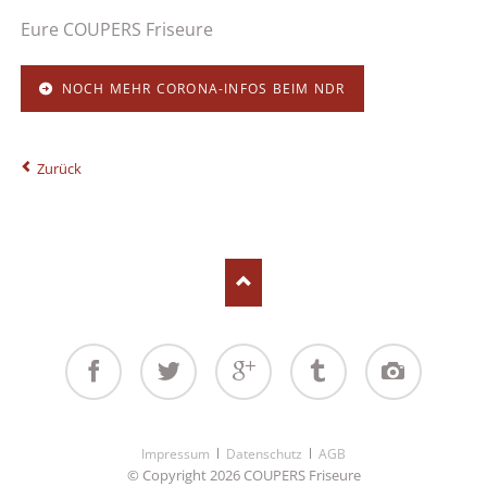
Eure COUPERS Friseure
NOCH MEHR CORONA-INFOS BEIM NDR
Zurück
Facebook
Twitter
Google+
Tumblr
Instagram
Navigation
Impressum
Datenschutz
AGB
überspringen
© Copyright 2026 COUPERS Friseure